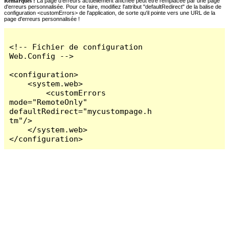
Remarques :
La page d'erreurs actuellement affichée peut être remplacée par une page
d'erreurs personnalisée. Pour ce faire, modifiez l'attribut "defaultRedirect" de la balise de
configuration <customErrors> de l'application, de sorte qu'il pointe vers une URL de la
page d'erreurs personnalisée !
<!-- Fichier de configuration 
Web.Config -->

<configuration>

    <system.web>

        <customErrors 
mode="RemoteOnly" 
defaultRedirect="mycustompage.h
tm"/>

    </system.web>

</configuration>