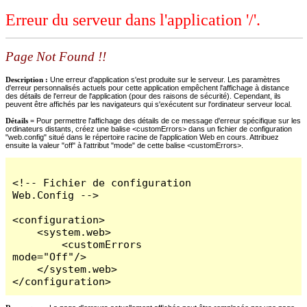
Erreur du serveur dans l'application '/'.
Page Not Found !!
Description :
Une erreur d'application s'est produite sur le serveur. Les paramètres
d'erreur personnalisés actuels pour cette application empêchent l'affichage à distance
des détails de l'erreur de l'application (pour des raisons de sécurité). Cependant, ils
peuvent être affichés par les navigateurs qui s'exécutent sur l'ordinateur serveur local.
Détails =
Pour permettre l'affichage des détails de ce message d'erreur spécifique sur les
ordinateurs distants, créez une balise <customErrors> dans un fichier de configuration
"web.config" situé dans le répertoire racine de l'application Web en cours. Attribuez
ensuite la valeur "off" à l'attribut "mode" de cette balise <customErrors>.
<!-- Fichier de configuration 
Web.Config -->

<configuration>

    <system.web>

        <customErrors 
mode="Off"/>

    </system.web>

</configuration>